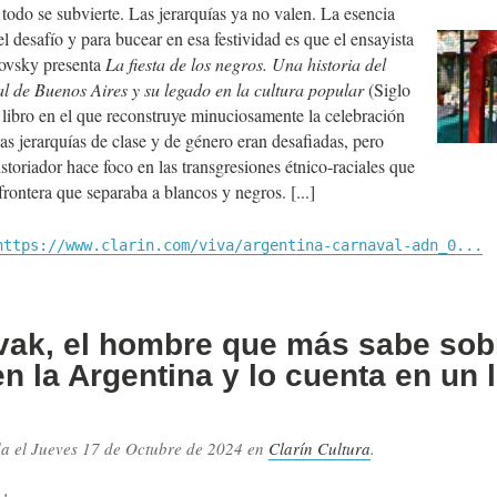
todo se subvierte. Las jerarquías ya no valen. La esencia
el desafío y para bucear en esa festividad es que el ensayista
vsky presenta
La fiesta de los negros. Una historia del
l de Buenos Aires y su legado en la cultura popular
(Siglo
libro en el que reconstruye minuciosamente la celebración
as jerarquías de clase y de género eran desafiadas, pero
istoriador hace foco en las transgresiones étnico-raciales que
 frontera que separaba a blancos y negros.
https://www.clarin.com/viva/argentina-carnaval-adn_0...
ivak, el hombre que más sabe sob
n la Argentina y lo cuenta en un l
da el
Jueves 17 de Octubre de 2024
en
Clarín Cultura
.
.