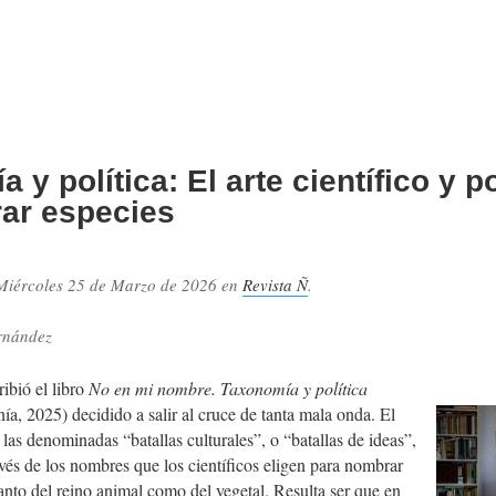
 y política: El arte científico y 
ar especies
Miércoles 25 de Marzo de 2026
en
Revista Ñ
.
.
rnández
ribió el libro
No en mi nombre. Taxonomía y política
nía, 2025) decidido a salir al cruce de tanta mala onda. El
e las denominadas “batallas culturales”, o “batallas de ideas”,
avés de los nombres que los científicos eligen para nombrar
anto del reino animal como del vegetal. Resulta ser que en