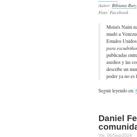
Autor:
Bibiana Ruiz
Foto: Facebook
Moisés Naím nac
mudó a Venezuel
Estados Unidos 
para escudriñar
publicadas entre
asedios y las c
describe un mun
poder ya no es 
Seguir leyendo en:
Daniel Fe
comunid
Vie, 06/Sep/2024