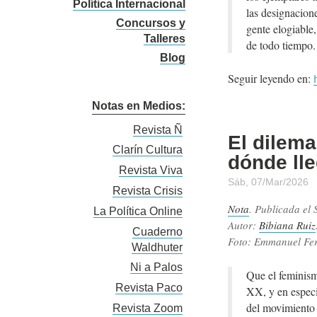
Política Internacional
las designacione
Concursos y
gente elogiable,
Talleres
de todo tiempo.
Blog
Seguir leyendo en:
Notas en Medios:
Revista Ñ
El dilema
Clarín Cultura
dónde lle
Revista Viva
Sáb, 07/Mar/2026
Revista Crisis
Nota
. Publicada el
La Política Online
Autor:
Bibiana Ruiz
Cuaderno
Foto: Emmanuel Fe
Waldhuter
Ni a Palos
Que el feminism
Revista Paco
XX, y en especi
del movimiento 
Revista Zoom