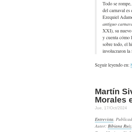
Todo se rompe, 
del carnaval es 
Ezequiel Adamo
antiguo carnava
XXI), su nuevo 
y cuenta cómo l
sobre todo, el h
involucraron la
Seguir leyendo en:
Martín S
Morales e
Jue, 17/Oct/2024
Entrevista
. Publica
Autor:
Bibiana Ruiz