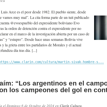
lcu
 Luis Arce es el peor desde 1982. El pueblo siente, desde
 vamos muy mal”. La cita forma parte de un tuit publicado
a cuenta @evoespueblo del expresidente boliviano Evo
ras la orden de detención contra el expresidente por no
clarar en el marco de la investigación abierta por un caso de
nas” y “estupro”. Desde hace unas semanas Bolivia vive
 y la grieta entre los partidarios de Morales y el actual
ofundiza día tras día.
https://www.clarin.com/cultura/martin-sivak-hombre-s...
aím: “Los argentinos en el campo
son los campeones del gol en con
da el
Domingo 6 de Octubre de 2024
en
Clarín Cultura
.