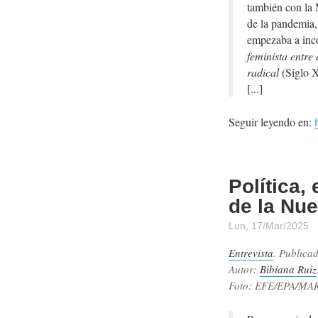
también con la 
de la pandemia,
empezaba a in
feminista entre 
radical
(Siglo X
Seguir leyendo en:
Política,
de la Nu
Lun, 17/Mar/2025
Entrevista
. Publica
Autor:
Bibiana Ruiz
Foto: EFE/EPA/MA