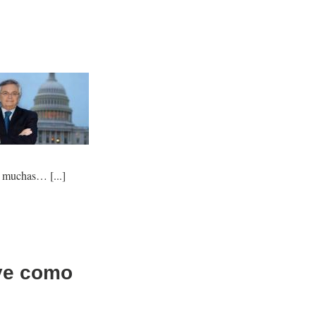
as, muchas…
uye como