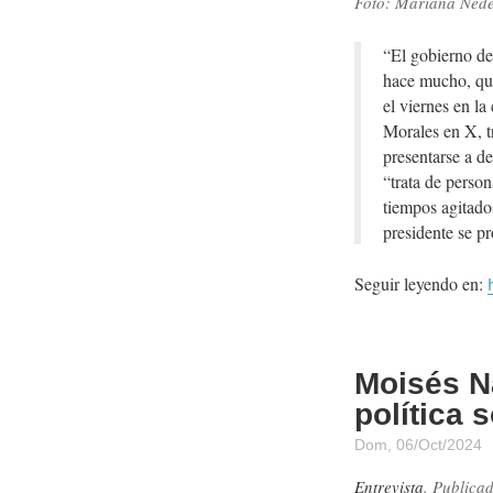
Foto: Mariana Nede
“El gobierno de
hace mucho, que
el viernes en l
Morales en X, t
presentarse a de
“trata de perso
tiempos agitados
presidente se pr
Seguir leyendo en:
Moisés N
política 
Dom, 06/Oct/2024
Entrevista
. Publica