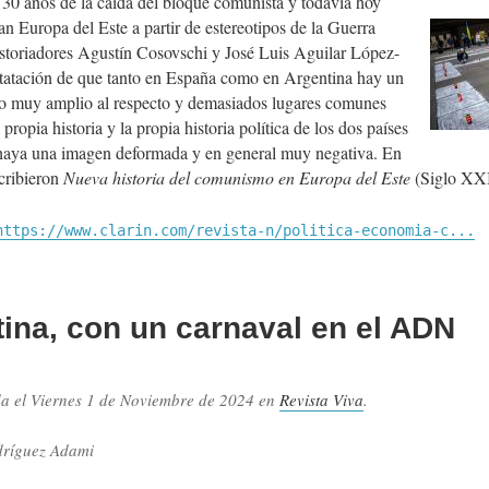
30 años de la caída del bloque comunista y todavía hoy
n Europa del Este a partir de estereotipos de la Guerra
historiadores Agustín Cosovschi y José Luis Aguilar López-
statación de que tanto en España como en Argentina hay un
o muy amplio al respecto y demasiados lugares comunes
propia historia y la propia historia política de los dos países
haya una imagen deformada y en general muy negativa. En
cribieron
Nueva historia del comunismo en Europa del Este
(Siglo XX
https://www.clarin.com/revista-n/politica-economia-c...
ina, con un carnaval en el ADN
da el
Viernes 1 de Noviembre de 2024
en
Revista Viva
.
.
dríguez Adami