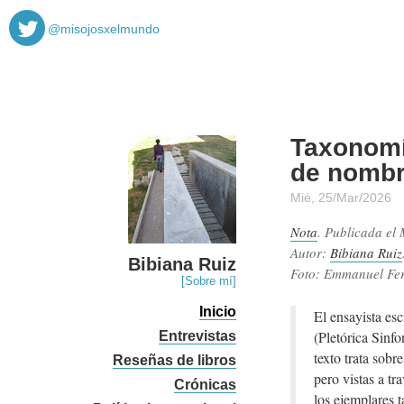
@misojosxelmundo
Taxonomía
de nombr
Mié, 25/Mar/2026
Nota
. Publicada el
Autor:
Bibiana Ruiz
Bibiana Ruiz
Foto: Emmanuel Fe
[Sobre mí]
Inicio
El ensayista esc
(Pletórica Sinfo
Entrevistas
texto trata sobr
Reseñas de libros
pero vistas a tr
Crónicas
los ejemplares t