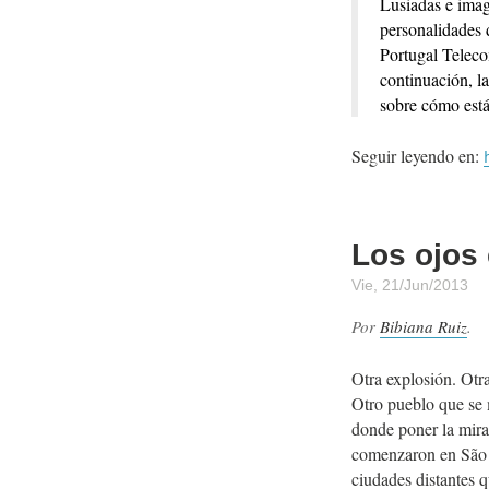
Lusiadas e imag
personalidades 
Portugal Teleco
continuación, la
sobre cómo están
Seguir leyendo en:
Los ojos 
Vie, 21/Jun/2013
Por
Bibiana Ruiz
.
Otra explosión. Otr
Otro pueblo que se 
donde poner la mir
comenzaron en São P
ciudades distantes 