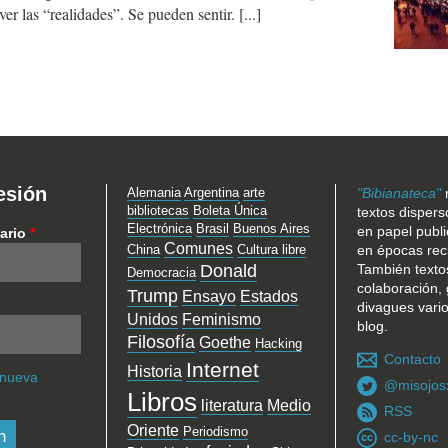
 ver las “realidades”. Se pueden sentir.
esión
Alemania
Argentina
arte
"Bibianateca"
bibliotecas
Boleta Única
textos dispers
Electrónica
Brasil
Buenos Aires
en papel publ
ario
*
Comunes
China
Cultura libre
en épocas rec
Donald
También texto
Democracia
colaboración, 
Trump
Ensayo
Estados
divagues vari
Unidos
Feminismo
blog.
Filosofía
Goethe
Hacking
Contacto
Internet
Historia
 nueva
@misojos
Libros
literatura
Medio
RSS
Oriente
Periodismo
cc-by-nc