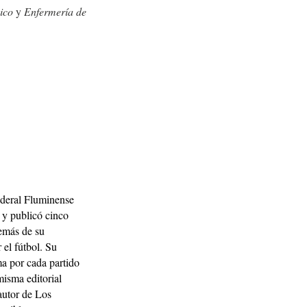
nico
y
Enfermería de
ederal Fluminense
 y publicó cinco
demás de su
 el fútbol. Su
a por cada partido
misma editorial
 autor de Los