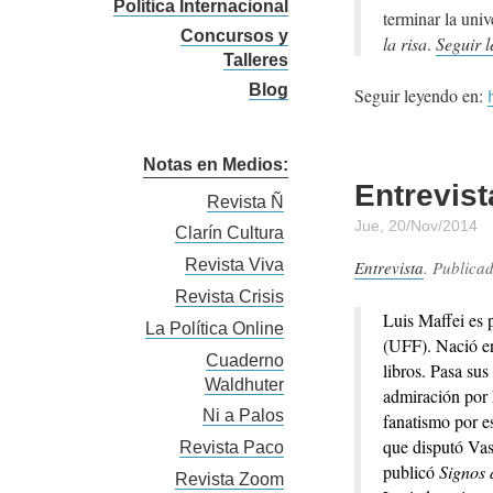
Política Internacional
terminar la uni
Concursos y
la risa
.
Seguir 
Talleres
Blog
Seguir leyendo en:
Notas en Medios:
Entrevist
Revista Ñ
Jue, 20/Nov/2014
Clarín Cultura
Revista Viva
Entrevista
. Publica
Revista Crisis
Luis Maffei es 
La Política Online
(UFF). Nació en
Cuaderno
libros. Pasa su
Waldhuter
admiración por L
Ni a Palos
fanatismo por e
que disputó Vas
Revista Paco
publicó
Signos
Revista Zoom