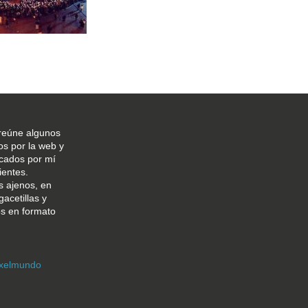
reúne algunos
os por la web y
icados por mí
ientes.
s ajenos, en
gacetillas y
os en formato
xelmundo