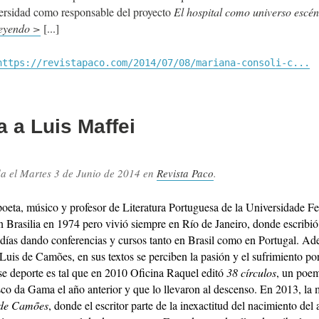
versidad como responsable del proyecto
El hospital como universo escé
leyendo >
https://revistapaco.com/2014/07/08/mariana-consoli-c...
a a Luis Maffei
da el
Martes 3 de Junio de 2014
en
Revista Paco
.
poeta, músico y profesor de Literatura Portuguesa de la Universidade F
 Brasilia en 1974 pero vivió siempre en Río de Janeiro, donde escribió
s días dando conferencias y cursos tanto en Brasil como en Portugal. A
uis de Camões, en sus textos se perciben la pasión y el sufrimiento por
se deporte es tal que en 2010 Oficina Raquel editó
38 círculos
, un poem
co da Gama el año anterior y que lo llevaron al descenso. En 2013, la 
 de Camões
, donde el escritor parte de la inexactitud del nacimiento del