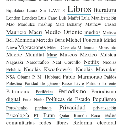
Libros
literatura
Equilátera
Laura Siri
LAVITS
London
Londres
Luis Cano
Luis Maffei
Lula
Manifestación
Mao
Mardulce
mashup
Matt Bellamy
Matthew Cassel
Medio Oriente
Mauricio Macri
medios
Melissa
Memoria
Michel Foucault
Bell
Mercedes Bunz
Michel
Migraciones
Nieva
Milena Caserola
Millennials
Monsanto
Muerte
Mundial
Museos
México
Música
Muse
Netflix
Nagasaki
Narcotráfico
Neal Gorenflo
Nicolás
Nicolás Kwiatkowski
Nicolás Mavrakis
Echániz
Pablo Marmorato
NSA
Obama
P. M. Hubbard
Paidós
Palestina
Paridad de género
Passe Livre
Patricio Lorente
Periodismo
Patrimonio
Periodismo
Periférica
digital
Políticas de Estado
Populismo
Peña Nieto
Privacidad
Poroshenko
predators
privatización
Psicología
Putin
redes
PT
Qatar
Ramón Roca
comunitarias
redes libres
Reforma electoral