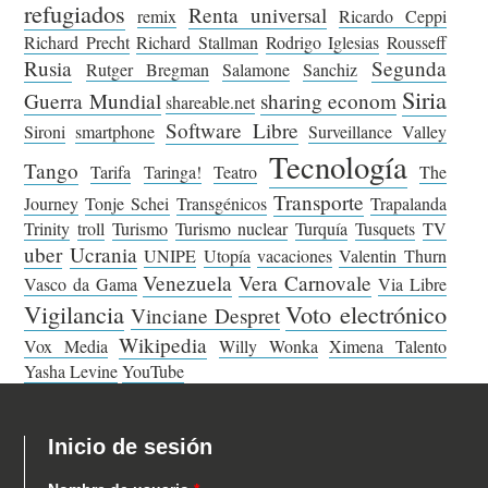
refugiados
Renta universal
remix
Ricardo Ceppi
Richard Precht
Richard Stallman
Rodrigo Iglesias
Rousseff
Rusia
Segunda
Rutger Bregman
Salamone
Sanchiz
Siria
Guerra Mundial
sharing econom
shareable.net
Software Libre
Sironi
smartphone
Surveillance Valley
Tecnología
Tango
Tarifa
Taringa!
Teatro
The
Transporte
Journey
Tonje Schei
Transgénicos
Trapalanda
Trinity
troll
Turismo
Turismo nuclear
Turquía
Tusquets
TV
uber
Ucrania
UNIPE
Utopía
vacaciones
Valentin Thurn
Venezuela
Vera Carnovale
Vasco da Gama
Via Libre
Vigilancia
Voto electrónico
Vinciane Despret
Wikipedia
Vox Media
Willy Wonka
Ximena Talento
Yasha Levine
YouTube
Inicio de sesión