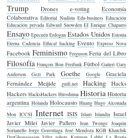
Trump
Drones
e-voting
Economía
Colaborativa
Editorial Nudista
Edu-business
Educación
Educación privada
Edward Snowden
EI
Enrique Chaparro
Ensayo
Estados Unidos
Epecuén
Erdogan
Estonia
Evento
Eterna Cadencia
Ethical hacking
Expreso Nova
Feminismo
Facebook
Feria del Libro
Ferguson
Filosofía
Fútbol
François Bon
Freifunk
Gaiteri
Gary
Goethe
Graciela
Anderson
Gezi Park
Google
Hacking
Fernández Meijide
Hacks
guifi.net
Historia
Hackers
Historia
HacksHackers
Hiroshima
argentina
Holocausto
Holanda
Huang
Hugo Alconada
Internet
ISIS
Israel
Mon
ICCSI
Islam
Islandia
Javier Milei
Javier Pallero
Jean Twenge
Joaquín
Sorianello
Jorge Gorostiaga
José Mendoza
KGB
Khatchik
DerGhougassian
killer robots
Kutiman
Labbé
La Bestia