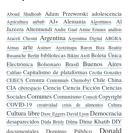
Adam Przeworski
adolescencia
Aboud Shalhoub
AJ+
Alemania
Al
Agricultura
airbnb
Algoritmos
Jazeera
Altermundi
Andre Gaul
Annie Ernaux
análisis
Argentina
Araceli Chesini
Argentina Digital
ARGRA
arte
Armas
Asimov
Ayotzinapa
Baron Biza
Beatriz
bibliotecas
Boleta Única
Busaniche
Berlín
Bikini Atoll
Buenos Aires
Electrónica
Bolsonaro
Brasil
Capitalismo de plataformas
Califato
Cecilia González
Censura
Chile
China
CEIECS
Centennials
Chernobyl
CIA
Ciencia
Ciencia Ficción
Ciencias
ciberespacio
Comunes
Sociales
Comunismo
Copyright
Consoli
COVID-19
creatividad
crisis de alimentos
Cultura
Cultura libre
Democracia
Dave Eggers
David Lyon
desaparecidos
Dima Khatib
DIY
Diala Brisly
Dilma
Donald
documentales
Dominio Público