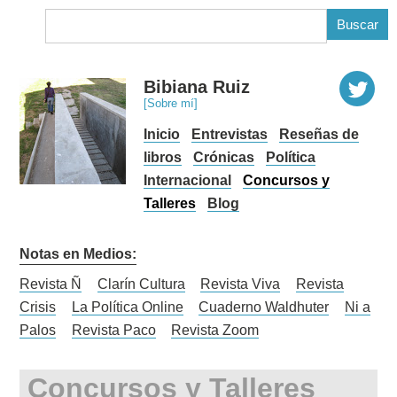
B
Bibiana Ruiz
[Sobre mí]
Inicio
Entrevistas
Reseñas de
libros
Crónicas
Política
Internacional
Concursos y
Talleres
Blog
Notas en Medios:
Revista Ñ
Clarín Cultura
Revista Viva
Revista
Crisis
La Política Online
Cuaderno Waldhuter
Ni a
Palos
Revista Paco
Revista Zoom
Concursos y Talleres