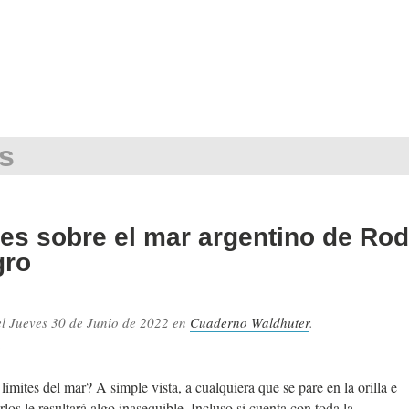
s
es sobre el mar argentino de Rod
gro
el
Jueves 30 de Junio de 2022
en
Cuaderno Waldhuter
.
.
límites del mar? A simple vista, a cualquiera que se pare en la orilla e
rlos le resultará algo inasequible. Incluso si cuenta con toda la