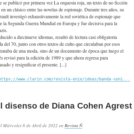
 se publicó por primera vez La orquesta roja, un texto de no ficción
 en un clásico entre las novelas de espionaje. Durante tres años, su
rrault investigó exhaustivamente la red soviética de espionaje que
e la Segunda Guerra Mundial en Europa y fue decisiva para la
azis.
raducido a diecinueve idiomas, resultó de lectura casi obligatoria
a del 70, junto con otros textos de culto que circulaban por esos
trataba de una moda, sino de un documento de época que luego el
és revisó para la edición de 1989 y que ahora regresa para
pasado y resignificar el presente.
https://www.clarin.com/revista-enie/ideas/banda-soni...
el disenso de Diana Cohen Agrest
el
Miércoles 6 de Abril de 2022
en
Revista Ñ
.
.