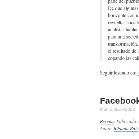
parte del pueblo
De que algunas 
horizonte con un
revueltas social
analistas hablan
para una socied
transformación,
el resultado de 
copando las call
Seguir leyendo en:
Facebook
Mar, 25/Ene/2022
Reseña
. Publicada 
Autor:
Bibiana Ruiz