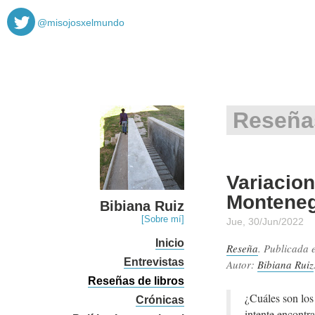
@misojosxelmundo
Reseña
Variacion
Montene
Bibiana Ruiz
[Sobre mí]
Jue, 30/Jun/2022
Inicio
Reseña
. Publicada 
Entrevistas
Autor:
Bibiana Ruiz
Reseñas de libros
¿Cuáles son los 
Crónicas
intente encontra