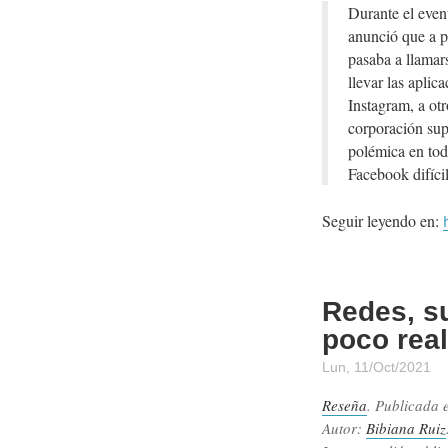
Durante el eve
anunció que a p
pasaba a llamars
llevar las apli
Instagram, a otr
corporación sup
polémica en todo
Facebook difíci
Seguir leyendo en:
Redes, su
poco real
Lun, 11/Oct/2021
Reseña
. Publicada 
Autor:
Bibiana Ruiz