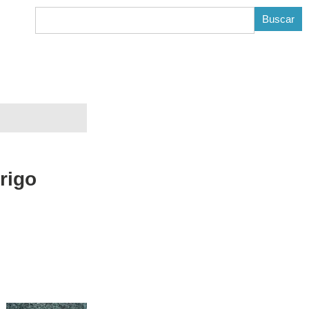
B
rigo