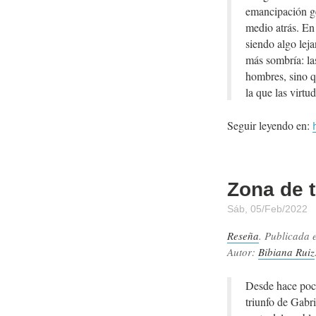
emancipación ge
medio atrás. En
siendo algo lej
más sombría: las
hombres, sino qu
la que las virtu
Seguir leyendo en:
Zona de 
Sáb, 05/Feb/2022
Reseña
. Publicada 
Autor:
Bibiana Ruiz
Desde hace poco
triunfo de Gabr