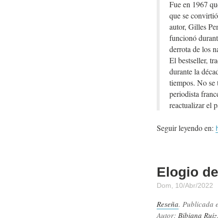
Fue en 1967 que
que se convirtió
autor, Gilles Pe
funcionó durant
derrota de los n
El bestseller, t
durante la décad
tiempos. No se 
periodista franc
reactualizar el 
Seguir leyendo en:
Elogio d
Dom, 10/Abr/2022
Reseña
. Publicada 
Autor:
Bibiana Ruiz