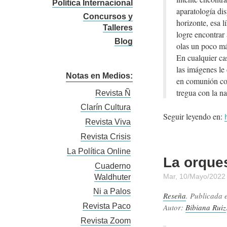
Política Internacional
aparatología dis
Concursos y
horizonte, esa 
Talleres
logre encontrar 
Blog
olas un poco má
En cualquier ca
las imágenes le
Notas en Medios:
en comunión con
tregua con la na
Revista Ñ
Clarín Cultura
Seguir leyendo en:
Revista Viva
Revista Crisis
La Política Online
La orques
Cuaderno
Mar, 10/Mayo/2022
Waldhuter
Ni a Palos
Reseña
. Publicada 
Revista Paco
Autor:
Bibiana Ruiz
Revista Zoom