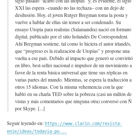
siglo pasado “acabó con las utopías” y, es evidente, el siglo
XXI las espera –cuando no las rechaza– con un dejo de
desilusión. Hoy, el joven Rutger Bregman toma la posta y
vuelve a hablar de ellas sin temor a ser condenado. Su
ensayo Utopía para realistas (Salamandra) nació en formato
digital, publicado por el sitio holandés De Correspondent.
Ahí Bregman sostiene, tal como lo hiciera el autor irlandés,
que “progreso es la realización de Utopías” y propone una
vuelta a ese país. Debido al impacto que generó se convirtió
en libro, best-seller nacional e impulsor de un movimiento a
favor de la renta básica universal que tiene sus réplicas en
varias partes del mundo. Mientras, se espera la traducción a
otros 15 idiomas. Con la misma vehemencia con la que
habló en su charla TED sobre la pobreza (casi un millón de
vistas y más comentarios que ninguna otra) conversó con Ñ
por Skype.
Seguir leyendo en:
https://www.clarin.com/revista-
enie/ideas/todavia-po...