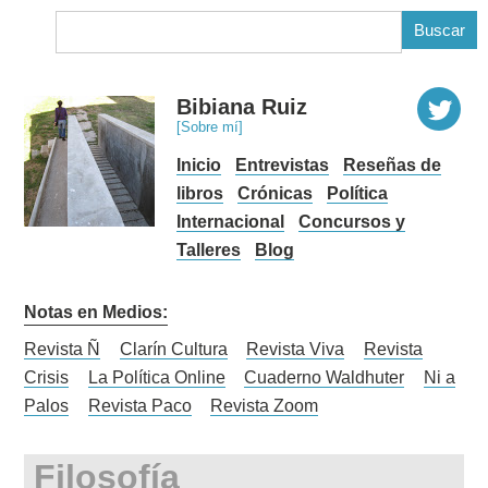
B
Bibiana Ruiz
[Sobre mí]
Inicio
Entrevistas
Reseñas de
libros
Crónicas
Política
Internacional
Concursos y
Talleres
Blog
Notas en Medios:
Revista Ñ
Clarín Cultura
Revista Viva
Revista
Crisis
La Política Online
Cuaderno Waldhuter
Ni a
Palos
Revista Paco
Revista Zoom
Filosofía