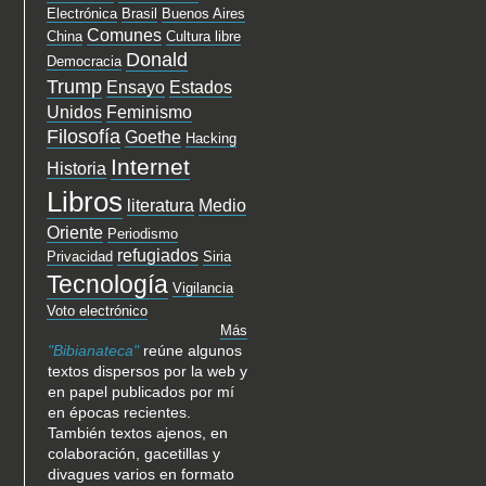
Electrónica
Brasil
Buenos Aires
Comunes
China
Cultura libre
Donald
Democracia
Trump
Ensayo
Estados
Unidos
Feminismo
Filosofía
Goethe
Hacking
Internet
Historia
Libros
literatura
Medio
Oriente
Periodismo
refugiados
Privacidad
Siria
Tecnología
Vigilancia
Voto electrónico
Más
"Bibianateca"
reúne algunos
textos dispersos por la web y
en papel publicados por mí
en épocas recientes.
También textos ajenos, en
colaboración, gacetillas y
divagues varios en formato