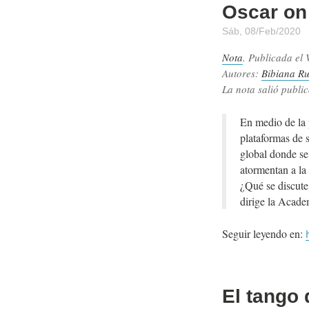
Oscar o
Sáb, 08/Feb/2020
Nota
. Publicada el
Autores:
Bibiana Ru
La nota salió public
En medio de la 
plataformas de 
global donde se 
atormentan a la 
¿Qué se discute
dirige la Acade
Seguir leyendo en:
El tango 