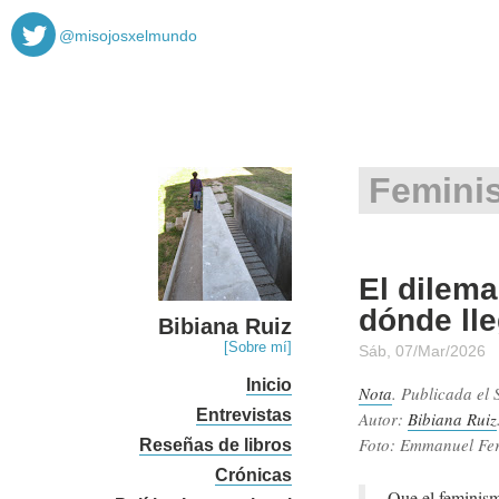
@misojosxelmundo
Femini
El dilema
dónde lle
Bibiana Ruiz
[Sobre mí]
Sáb, 07/Mar/2026
Inicio
Nota
. Publicada el
Entrevistas
Autor:
Bibiana Ruiz
Foto: Emmanuel Fe
Reseñas de libros
Crónicas
Que el feminism