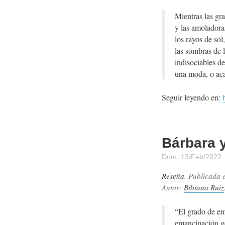
Mientras las gr
y las amoladora
los rayos de sol
las sombras de l
indisociables d
una moda, o aca
Seguir leyendo en:
Bárbara 
Dom, 13/Feb/2022
Reseña
. Publicada 
Autor:
Bibiana Ruiz
“El grado de ema
emancipación ge