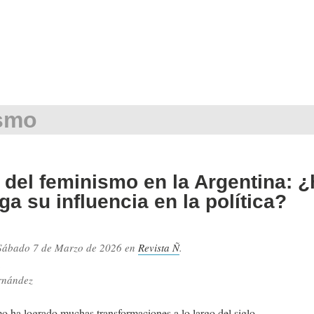
smo
 del feminismo en la Argentina: ¿
ga su influencia en la política?
Sábado 7 de Marzo de 2026
en
Revista Ñ
.
.
rnández
o ha logrado muchas transformaciones a lo largo del siglo