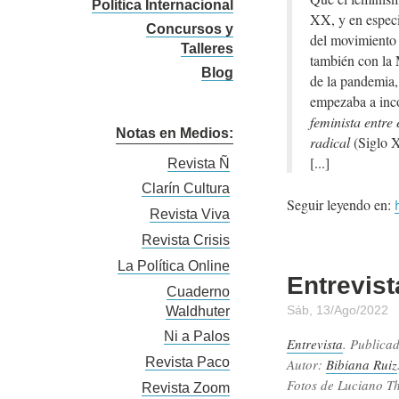
Política Internacional
XX, y en especi
Concursos y
del movimiento 
Talleres
también con la 
Blog
de la pandemia,
empezaba a in
feminista entre 
Notas en Medios:
radical
(Siglo X
Revista Ñ
Clarín Cultura
Seguir leyendo en:
Revista Viva
Revista Crisis
La Política Online
Entrevist
Cuaderno
Sáb, 13/Ago/2022
Waldhuter
Ni a Palos
Entrevista
. Publica
Revista Paco
Autor:
Bibiana Ruiz
Fotos de Luciano T
Revista Zoom