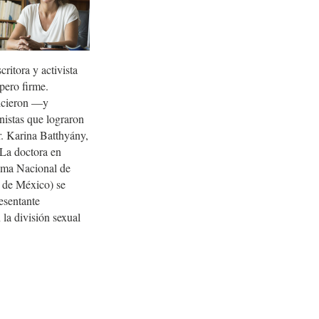
ritora y activista
pero firme.
hicieron —y
nistas que lograron
r. Karina Batthyány,
 La doctora en
tema Nacional de
de México) se
esentante
la división sexual