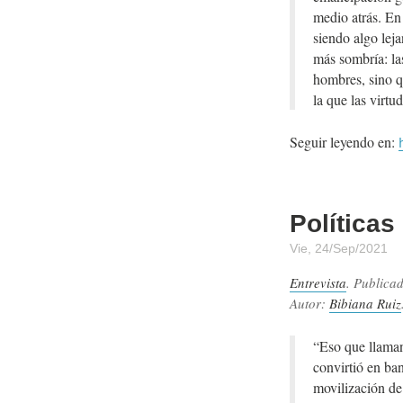
medio atrás. En
siendo algo lej
más sombría: las
hombres, sino qu
la que las virtu
Seguir leyendo en:
Políticas
Vie, 24/Sep/2021
Entrevista
. Publica
Autor:
Bibiana Ruiz
“Eso que llaman 
convirtió en ba
movilización de