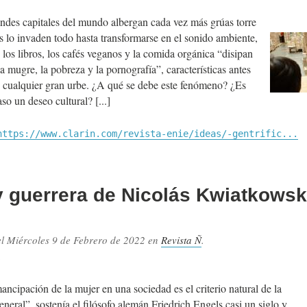
andes capitales del mundo albergan cada vez más grúas torre
s lo invaden todo hasta transformarse en el sonido ambiente,
, los libros, los cafés veganos y la comida orgánica “disipan
a mugre, la pobreza y la pornografía”, características antes
e cualquier gran urbe. ¿A qué se debe este fenómeno? ¿Es
so un deseo cultural?
https://www.clarin.com/revista-enie/ideas/-gentrific...
y guerrera de Nicolás Kwiatkowsk
el
Miércoles 9 de Febrero de 2022
en
Revista Ñ
.
.
ncipación de la mujer en una sociedad es el criterio natural de la
neral”, sostenía el filósofo alemán Friedrich Engels casi un siglo y