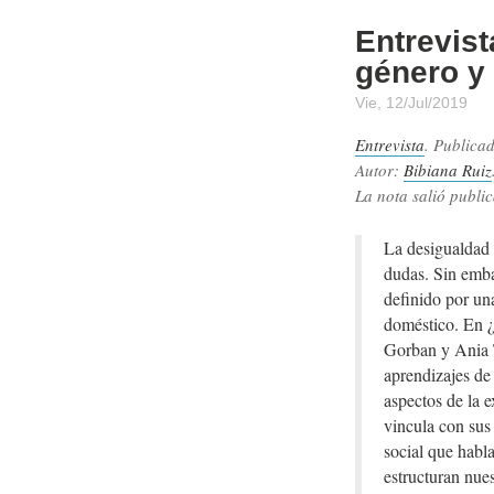
Entrevist
género y
Vie, 12/Jul/2019
Entrevista
. Publica
Autor:
Bibiana Ruiz
La nota salió public
La desigualdad 
dudas. Sin emba
definido por una
doméstico. En ¿
Gorban y Ania T
aprendizajes de
aspectos de la e
vincula con sus
social que habla
estructuran nue