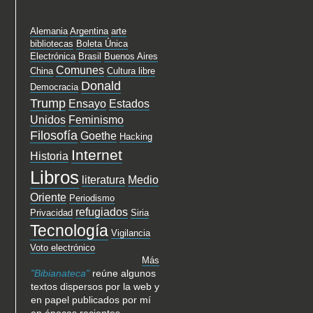
Alemania
Argentina
arte
bibliotecas
Boleta Única
Electrónica
Brasil
Buenos Aires
Comunes
China
Cultura libre
Donald
Democracia
Trump
Ensayo
Estados
Unidos
Feminismo
Filosofía
Goethe
Hacking
Internet
Historia
Libros
literatura
Medio
Oriente
Periodismo
refugiados
Privacidad
Siria
Tecnología
Vigilancia
Voto electrónico
Más
"Bibianateca"
reúne algunos
textos dispersos por la web y
en papel publicados por mí
en épocas recientes.