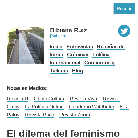
B
Bibiana Ruiz
[Sobre mí]
Inicio
Entrevistas
Reseñas de
libros
Crónicas
Política
Internacional
Concursos y
Talleres
Blog
Notas en Medios:
Revista Ñ
Clarín Cultura
Revista Viva
Revista
Crisis
La Política Online
Cuaderno Waldhuter
Ni a
Palos
Revista Paco
Revista Zoom
El dilema del feminismo