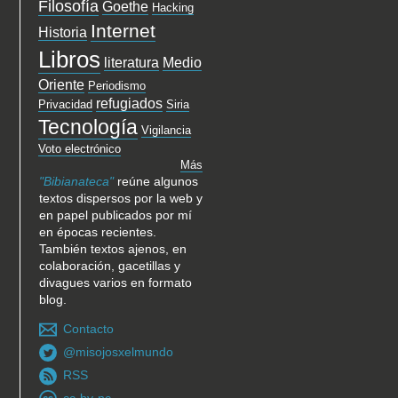
Filosofía
Goethe
Hacking
Internet
Historia
Libros
literatura
Medio
Oriente
Periodismo
refugiados
Privacidad
Siria
Tecnología
Vigilancia
Voto electrónico
Más
"Bibianateca"
reúne algunos
textos dispersos por la web y
en papel publicados por mí
en épocas recientes.
También textos ajenos, en
colaboración, gacetillas y
divagues varios en formato
blog.
Contacto
@misojosxelmundo
RSS