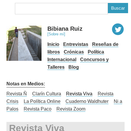
B
Bibiana Ruiz
[Sobre mí]
Inicio
Entrevistas
Reseñas de
libros
Crónicas
Política
Internacional
Concursos y
Talleres
Blog
Notas en Medios:
Revista Ñ
Clarín Cultura
Revista Viva
Revista
Crisis
La Política Online
Cuaderno Waldhuter
Ni a
Palos
Revista Paco
Revista Zoom
Revista Viva