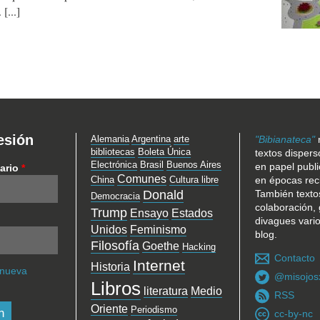
.
esión
Alemania
Argentina
arte
"Bibianateca"
bibliotecas
Boleta Única
textos dispers
Electrónica
Brasil
Buenos Aires
en papel publ
ario
*
Comunes
China
Cultura libre
en épocas rec
Donald
También texto
Democracia
colaboración, 
Trump
Ensayo
Estados
divagues vari
Unidos
Feminismo
blog.
Filosofía
Goethe
Hacking
Contacto
Internet
Historia
 nueva
@misojos
Libros
literatura
Medio
RSS
Oriente
Periodismo
cc-by-nc