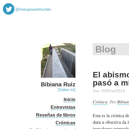
@misojosxelmundo
Blog
El abismo
pasó a mi
Bibiana Ruiz
[Sobre mí]
Jue, 09/Ene/2014
Inicio
Crónica
. Por
Bibian
Entrevistas
Esta es la crónica d
Reseñas de libros
dura u obsesiva da 
Crónicas
inmadurez veinteañer