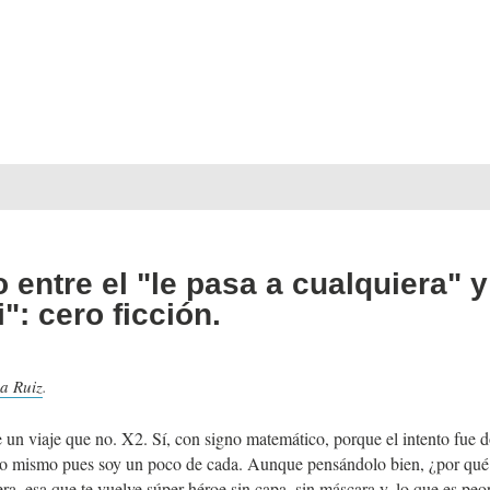
 entre el "le pasa a cualquiera" y
": cero ficción.
a Ruiz
.
e un viaje que no. X2. Sí, con signo matemático, porque el intento fue 
lo mismo pues soy un poco de cada. Aunque pensándolo bien, ¿por qué 
a, esa que te vuelve súper héroe sin capa, sin máscara y, lo que es peor