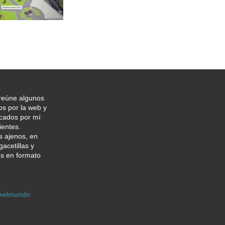
reúne algunos
os por la web y
icados por mí
ientes.
s ajenos, en
gacetillas y
os en formato
xelmundo