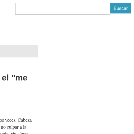
B
 el "me
dos veces. Cabeza
no culpar a la
 aún, sin súper