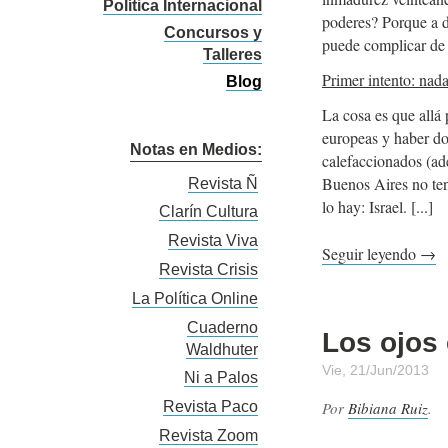
Política Internacional
poderes? Porque a de
Concursos y
puede complicar de
Talleres
Primer intento: nada
Blog
La cosa es que allá
europeas y haber d
Notas en Medios:
calefaccionados (ad
Buenos Aires no ten
Revista Ñ
lo hay: Israel.
Clarín Cultura
Revista Viva
Seguir leyendo →
Revista Crisis
La Política Online
Cuaderno
Los ojos 
Waldhuter
Vie, 21/Jun/2013
Ni a Palos
Por
Bibiana Ruiz
.
Revista Paco
Revista Zoom