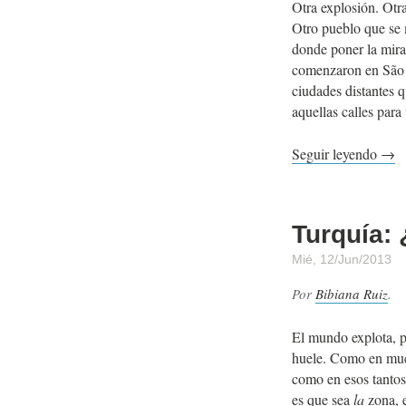
Otra explosión. Otr
Otro pueblo que se 
donde poner la mir
comenzaron en São P
ciudades distantes 
aquellas calles para
Seguir leyendo →
Turquía:
Mié, 12/Jun/2013
Por
Bibiana Ruiz
.
El mundo explota, p
huele. Como en muc
como en esos tantos 
es que sea
la
zona, e