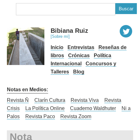
B
Bibiana Ruiz
[Sobre mí]
Inicio
Entrevistas
Reseñas de
libros
Crónicas
Política
Internacional
Concursos y
Talleres
Blog
Notas en Medios:
Revista Ñ
Clarín Cultura
Revista Viva
Revista
Crisis
La Política Online
Cuaderno Waldhuter
Ni a
Palos
Revista Paco
Revista Zoom
Nota