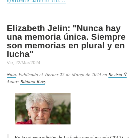
n/vicente-palermo-lib...
Elizabeth Jelín: "Nunca hay
una memoria única. Siempre
son memorias en plural y en
lucha"
Vie, 22/Mar/2024
Nota
. Publicada el
Viernes 22 de Marzo de 2024
en
Revista Ñ
.
Autor:
Bibiana Ruiz
.
En la primera edición de
La lucha por el pasado
(2017), la