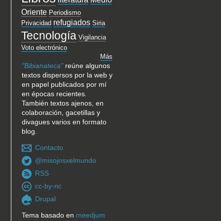
Oriente
Periodismo
refugiados
Privacidad
Siria
Tecnología
Vigilancia
Voto electrónico
Más
"Bibianateca"
reúne algunos
textos dispersos por la web y
en papel publicados por mí
en épocas recientes.
También textos ajenos, en
colaboración, gacetillas y
divagues varios en formato
blog.
Contacto
@misojosxelmundo
RSS
cc-by-nc
Drupal
Tema basado en
meedjum