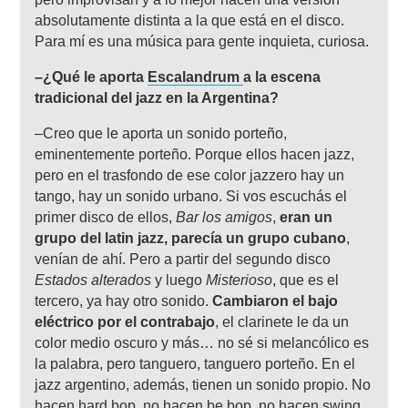
absolutamente distinta a la que está en el disco.
Para mí es una música para gente inquieta, curiosa.
–¿Qué le aporta
Escalandrum
a la escena
tradicional del jazz en la Argentina?
–Creo que le aporta un sonido porteño,
eminentemente porteño. Porque ellos hacen jazz,
pero en el trasfondo de ese color jazzero hay un
tango, hay un sonido urbano. Si vos escuchás el
primer disco de ellos,
Bar los amigos
,
eran un
grupo del latin jazz, parecía un grupo cubano
,
venían de ahí. Pero a partir del segundo disco
Estados alterados
y luego
Misterioso
, que es el
tercero, ya hay otro sonido.
Cambiaron el bajo
eléctrico por el contrabajo
, el clarinete le da un
color medio oscuro y más… no sé si melancólico es
la palabra, pero tanguero, tanguero porteño. En el
jazz argentino, además, tienen un sonido propio. No
hacen hard bop, no hacen be bop, no hacen swing,