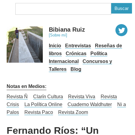
B
Bibiana Ruiz
[Sobre mí]
Inicio
Entrevistas
Reseñas de
libros
Crónicas
Política
Internacional
Concursos y
Talleres
Blog
Notas en Medios:
Revista Ñ
Clarín Cultura
Revista Viva
Revista
Crisis
La Política Online
Cuaderno Waldhuter
Ni a
Palos
Revista Paco
Revista Zoom
Fernando Ríos: “Un