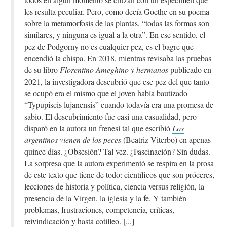
les resulta peculiar. Pero, como decía Goethe en su poema
sobre la metamorfosis de las plantas, “todas las formas son
similares, y ninguna es igual a la otra”. En ese sentido, el
pez de Podgorny no es cualquier pez, es el bagre que
encendió la chispa. En 2018, mientras revisaba las pruebas
de su libro
Florentino Ameghino y hermanos
publicado en
2021, la investigadora descubrió que ese pez del que tanto
se ocupó era el mismo que el joven había bautizado
“Typupiscis lujanensis” cuando todavía era una promesa de
sabio. El descubrimiento fue casi una casualidad, pero
disparó en la autora un frenesí tal que escribió
Los
argentinos vienen de los peces
(Beatriz Viterbo) en apenas
quince días. ¿Obsesión? Tal vez. ¿Fascinación? Sin dudas.
La sorpresa que la autora experimentó se respira en la prosa
de este texto que tiene de todo: científicos que son próceres,
lecciones de historia y política, ciencia versus religión, la
presencia de la Virgen, la iglesia y la fe. Y también
problemas, frustraciones, competencia, críticas,
reivindicación y hasta cotilleo.