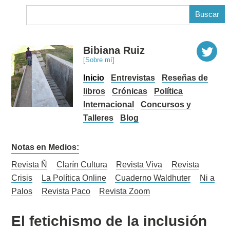
B
Bibiana Ruiz
[Sobre mí]
Inicio
Entrevistas
Reseñas de
libros
Crónicas
Política
Internacional
Concursos y
Talleres
Blog
Notas en Medios:
Revista Ñ
Clarín Cultura
Revista Viva
Revista
Crisis
La Política Online
Cuaderno Waldhuter
Ni a
Palos
Revista Paco
Revista Zoom
El fetichismo de la inclusión