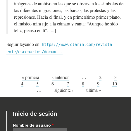
imágenes de archivo en las que se observan los símbolos de
las diferentes migraciones, las barcas, las protestas y las
represiones. Hacia el final, y en primerísimo primer plano,
el músico mira fijo a la cámara y canta: “Aunque he sido
feliz, pienso en ti”.
Seguir leyendo en:
https://www.clarin.com/revista-
enie/escenarios/docum...
Páginas
« primera
‹ anterior
…
2
3
6
4
5
7
8
9
10
…
siguiente ›
última »
Inicio de sesión
Nombre de usuario
*