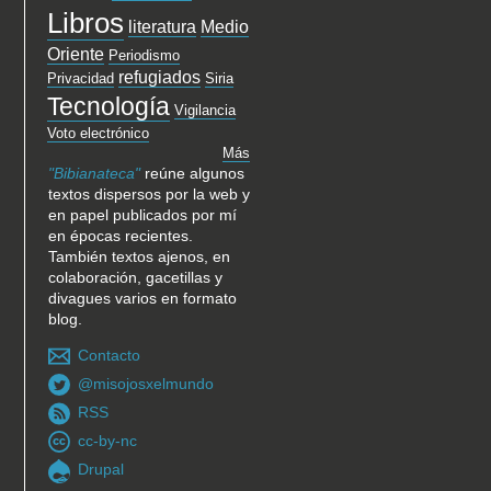
Libros
literatura
Medio
Oriente
Periodismo
refugiados
Privacidad
Siria
Tecnología
Vigilancia
Voto electrónico
Más
"Bibianateca"
reúne algunos
textos dispersos por la web y
en papel publicados por mí
en épocas recientes.
También textos ajenos, en
colaboración, gacetillas y
divagues varios en formato
blog.
Contacto
@misojosxelmundo
RSS
cc-by-nc
Drupal