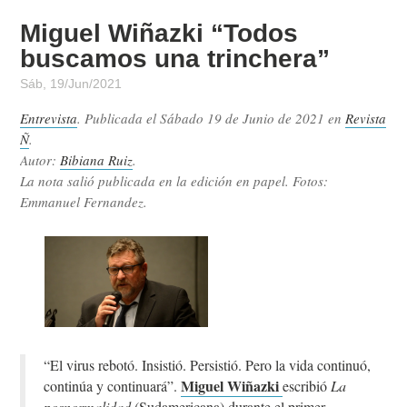
Miguel Wiñazki “Todos
buscamos una trinchera”
Sáb, 19/Jun/2021
Entrevista
. Publicada el
Sábado 19 de Junio de 2021
en
Revista
Ñ
.
Autor:
Bibiana Ruiz
.
La nota salió publicada en la edición en papel. Fotos:
Emmanuel Fernandez.
“El virus rebotó. Insistió. Persistió. Pero la vida continuó,
Miguel Wiñazki
continúa y continuará”.
escribió
La
posnormalidad
(Sudamericana) durante el primer