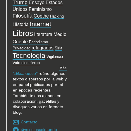
Trump
Ensayo
Estados
Unidos
Feminismo
Filosofía
Goethe
Hacking
Internet
Historia
Libros
literatura
Medio
Oriente
Periodismo
refugiados
Privacidad
Siria
Tecnología
Vigilancia
Voto electrónico
Más
"Bibianateca"
reúne algunos
textos dispersos por la web y
en papel publicados por mí
en épocas recientes.
También textos ajenos, en
colaboración, gacetillas y
divagues varios en formato
blog.
Contacto
@misojosxelmundo