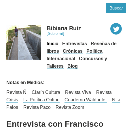
B
Bibiana Ruiz
[Sobre mí]
Inicio
Entrevistas
Reseñas de
libros
Crónicas
Política
Internacional
Concursos y
Talleres
Blog
Notas en Medios:
Revista Ñ
Clarín Cultura
Revista Viva
Revista
Crisis
La Política Online
Cuaderno Waldhuter
Ni a
Palos
Revista Paco
Revista Zoom
Entrevista con Francisco