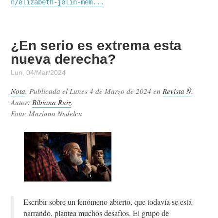
n/elizabeth-jelin-mem...
¿En serio es extrema esta
nueva derecha?
Lun, 04/Mar/2024
Nota
. Publicada el
Lunes 4 de Marzo de 2024
en
Revista Ñ
.
Autor:
Bibiana Ruiz
.
Foto: Mariana Nedelcu
Escribir sobre un fenómeno abierto, que todavía se está
narrando, plantea muchos desafíos. El grupo de