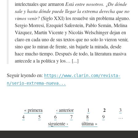
intelectuales que armaron
Está entre nosotros. ¿De dónde
sale y hasta dónde puede llegar la
extrema derecha
que no
vimos venir?
(Siglo XXI) los resuelve sin problema alguno.
Sergio Morresi, Ezequiel Saferstein, Pablo Semán, Melina
Vázquez, Martín Vicente y Nicolás Welschinger dejan en
claro en cada uno de sus textos que no solo lo vieron venir,
sino que lo miran de frente, sin bajarle la mirada, desde
hace mucho tiempo. Después de todo, la literatura masiva
antecede a la política y los…
Seguir leyendo en:
https://www.clarin.com/revista-
n/serio-extrema-nueva...
Páginas
2
« primera
‹ anterior
1
3
4
5
6
7
8
9
…
siguiente ›
última »