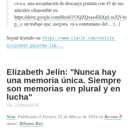
cívica
, una recopilación de descarga gratuita con 45 de sus
artículos (disponible en
https://drive.google.com/file/d/153QZQxassEhXpLveZjV4ep
p...
), un trabajo que, asegura, va a contramano del…
Seguir leyendo en:
https://www.clarin.com/revista-
n/vicente-palermo-lib...
Elizabeth Jelín: "Nunca hay
una memoria única. Siempre
son memorias en plural y en
lucha"
Vie, 22/Mar/2024
Nota
. Publicada el
Viernes 22 de Marzo de 2024
en
Revista Ñ
.
Autor:
Bibiana Ruiz
.