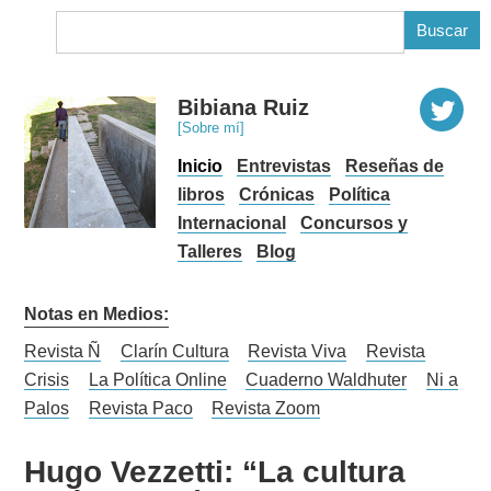
B
Bibiana Ruiz
[Sobre mí]
Inicio
Entrevistas
Reseñas de
libros
Crónicas
Política
Internacional
Concursos y
Talleres
Blog
Notas en Medios:
Revista Ñ
Clarín Cultura
Revista Viva
Revista
Crisis
La Política Online
Cuaderno Waldhuter
Ni a
Palos
Revista Paco
Revista Zoom
Hugo Vezzetti: “La cultura