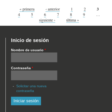
Páginas
3
« primera
‹ anterior
1
2
4
5
6
7
8
9
…
siguiente ›
última »
Inicio de sesión
Nombre de usuario
*
Contraseña
*
Solicitar una nueva
contraseña