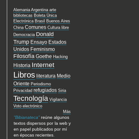
Alemania
Argentina
arte
bibliotecas
Boleta Única
Electrónica
Brasil
Buenos Aires
Comunes
China
Cultura libre
Donald
Democracia
Trump
Ensayo
Estados
Unidos
Feminismo
Filosofía
Goethe
Hacking
Internet
Historia
Libros
literatura
Medio
Oriente
Periodismo
refugiados
Privacidad
Siria
Tecnología
Vigilancia
Voto electrónico
Más
"Bibianateca"
reúne algunos
textos dispersos por la web y
en papel publicados por mí
en épocas recientes.