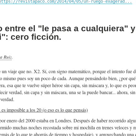
https://revistapaco.com/2014/04/05/un-ruego-exagerad...
 entre el "le pasa a cualquiera" y
": cero ficción.
a Ruiz
.
e un viaje que no. X2. Sí, con signo matemático, porque el intento fue 
lo mismo pues soy un poco de cada. Aunque pensándolo bien, ¿por qué 
a, esa que te vuelve súper héroe sin capa, sin máscara y, lo que es peor
cir verdad, sin capa y sin máscara, una se la puede bancar... ahora, sin
 verdad.
 es imposible a los 20 (o eso es lo que pensás)
 por enero del 2000 estaba en Londres. Después de haber recorrido alg
ormido muchas noches recostada sobre mi mochila en trenes veloces y 
emás de lo que te ahorrás de tiempo y hospedaje), y aprovechando una 