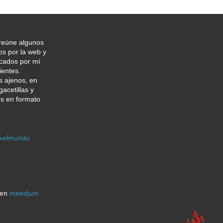
reúne algunos
os por la web y
icados por mí
ientes.
s ajenos, en
gacetillas y
os en formato
xelmundo
 en
meedjum