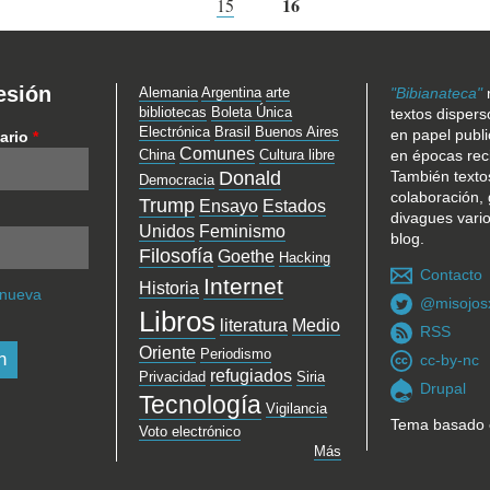
16
15
esión
Alemania
Argentina
arte
"Bibianateca"
bibliotecas
Boleta Única
textos dispers
Electrónica
Brasil
Buenos Aires
en papel publ
ario
*
Comunes
China
Cultura libre
en épocas rec
Donald
También texto
Democracia
colaboración, 
Trump
Ensayo
Estados
divagues vari
Unidos
Feminismo
blog.
Filosofía
Goethe
Hacking
Contacto
Internet
Historia
 nueva
@misojos
Libros
literatura
Medio
RSS
Oriente
Periodismo
cc-by-nc
refugiados
Privacidad
Siria
Drupal
Tecnología
Vigilancia
Tema basado
Voto electrónico
Más