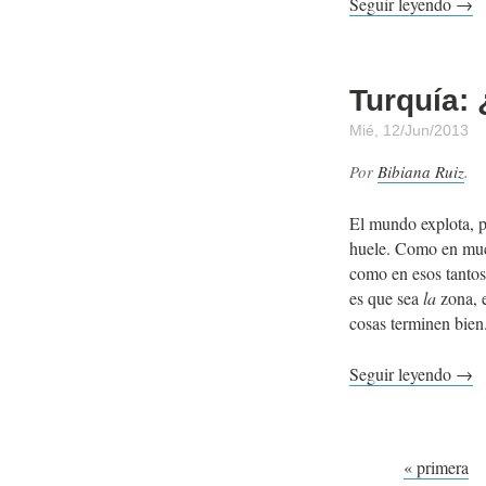
Seguir leyendo →
Turquía:
Mié, 12/Jun/2013
Por
Bibiana Ruiz
.
El mundo explota, p
huele. Como en muc
como en esos tantos 
es que sea
la
zona, e
cosas terminen bien
Seguir leyendo →
Páginas
« primera