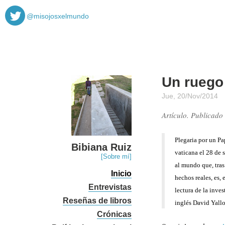
@misojosxelmundo
Un ruego 
Jue, 20/Nov/2014
Artículo. Publicado
Plegaria por un Pa
Bibiana Ruiz
vaticana el 28 de 
[Sobre mí]
al mundo que, tras
Inicio
hechos reales, es,
Entrevistas
lectura de la inve
Reseñas de libros
inglés David Yall
Crónicas