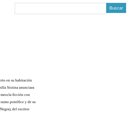
B
erto en su habitación
pilla Sixtina anunciara
 mezcla ficción con
 sumo pontífice y de su
egra), del escritor