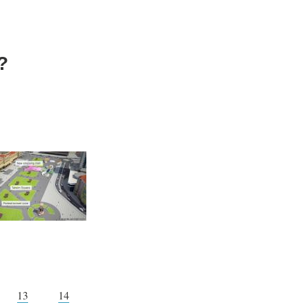
?
13
14