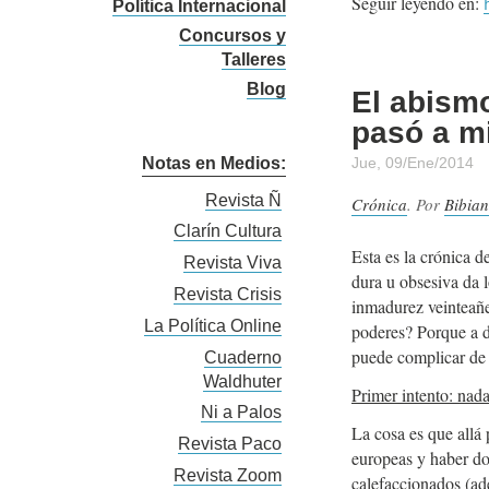
Seguir leyendo en:
Política Internacional
Concursos y
Talleres
Blog
El abismo
pasó a mi
Notas en Medios:
Jue, 09/Ene/2014
Revista Ñ
Crónica
. Por
Bibian
Clarín Cultura
Esta es la crónica d
Revista Viva
dura u obsesiva da 
Revista Crisis
inmadurez veinteañer
La Política Online
poderes? Porque a de
puede complicar de
Cuaderno
Waldhuter
Primer intento: nada
Ni a Palos
La cosa es que allá
Revista Paco
europeas y haber d
Revista Zoom
calefaccionados (ad