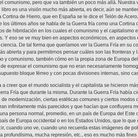
el comunismo, pero que va también un poco más allá. Nuestra v
el libro es una visión mucho más abierta, es decir, aún se manti
a Cortina de Hierro, que en España se le dice el Telón de Acero,
e los últimos años se habla de la Guerra fría como una Cortina
s de hibridación en los cuales el comunismo y el capitalismo 
os. Y eso se ve muy bien en aspectos económicos, en aspectos 
ciencia. De tal forma que queríamos ver la Guerra Fría en su co
s abierta y para permitirnos pensar cuáles son las fronteras y l
smo y comunismo, también cómo en la propia zona de Europa del
 de expresar el comunismo que no eran necesariamente homo
upuesto bloque férreo y con pocas divisiones internas, sino casi
 a creer que el mundo socialista y el capitalista se hicieron más
Guerra Fría que durante la misma. Durante la Guerra Fría había ci
s de modernización, ciertas estéticas comunes y ciertos modos 
an infinitamente más parecidos y que hacían que confluyera 
 una persona normal, promedio, en un país de Europa del Este 
aís de Europa occidental o en los Estados Unidos, que lo que o
cir, cuando uno ve, cuando uno recuerda estas imágenes de pob
a profundísima, mucha represión, etc., eso es mucho más fines