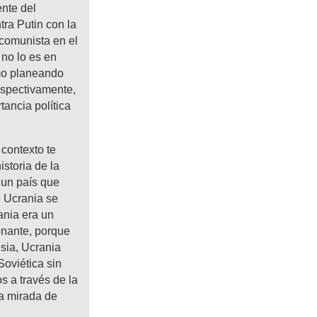
nte del
ra Putin con la
icomunista en el
 no lo es en
smo planeando
espectivamente,
tancia política
contexto te
storia de la
un país que
e Ucrania se
ania era un
onante, porque
sia, Ucrania
Soviética sin
s a través de la
la mirada de