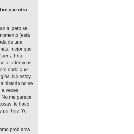
bre ese otro
rania, pero se
 momento (está
gada de una
 más, mejor que
Guerra Fría
omo académicos
pero nada que
ogías. No estoy
a historia no se
… a veces
e. No me parece
cosas, te hace
y por hoy. Yo
 como problema