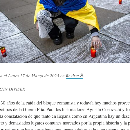
da el
Lunes 17 de Marzo de 2025
en
Revista Ñ
.
.
RTIN DIVISEK
30 años de la caída del bloque comunista y todavía hoy muchos proyec
reotipos de la Guerra Fría. Para los historiadores Agustín Cosovschi y J
 la constatación de que tanto en España como en Argentina hay un de
cto y demasiados lugares comunes marcados por la propia historia y la p
 dos países que hacen que haya una imagen deformada y en general muy 