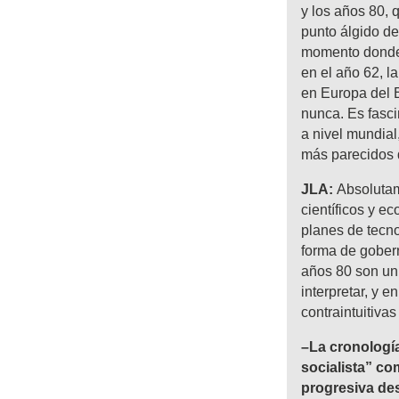
y los años 80, 
punto álgido de 
momento donde 
en el año 62, l
en Europa del 
nunca. Es fasc
a nivel mundial
más parecidos d
JLA:
Absolutame
científicos y e
planes de tecno
forma de gobern
años 80 son un 
interpretar, y e
contraintuitivas
–La cronología
socialista” co
progresiva des