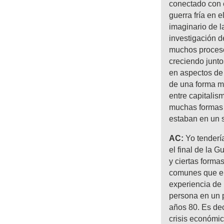
conectado con 
guerra fría en 
imaginario de l
investigación d
muchos proceso
creciendo junt
en aspectos de 
de una forma má
entre capitali
muchas formas
estaban en un s
AC:
Yo tendería
el final de la 
y ciertas forma
comunes que er
experiencia de
persona en un p
años 80. Es de
crisis económic