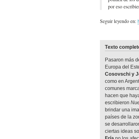
por eso escribi
Seguir leyendo en:
Texto complet
Pasaron más de
Europa del Este
Cosovschi y J
como en Argent
comunes marcado
hacen que haya
escribieron
Nuev
brindar una im
países de la zo
se desarrollar
ciertas ideas s
Fría
no los afec