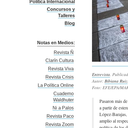
Política Internacional
Concursos y
Talleres
Blog
Notas en Medios:
Revista Ñ
Clarín Cultura
Revista Viva
Entrevista
. Publica
Revista Crisis
Autor:
Bibiana Ruiz
La Política Online
Foto: EFE/EPA/MA
Cuaderno
Waldhuter
Pasaron más de 
a partir de este
Ni a Palos
López-Barajas,
Revista Paco
amplio al respe
Revista Zoom
política de los