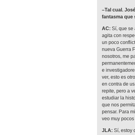
–Tal cual. Jos
fantasma que s
AC:
Sí, que se
agita con respe
un poco conflic
nueva Guerra F
nosotros, me pa
permanentement
e investigadore
ver, esto es ot
en contra de us
repite, pero a
estudiar la his
que nos permita
pensar. Para mí
veo muy pocos 
JLA:
Sí, estoy 