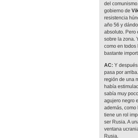
del comunismo,
gobierno de
Vi
resistencia hún
año 56 y dándol
absoluto. Pero
sobre la zona. 
como en todos l
bastante import
AC:
Y después 
pasa por arriba
región de una 
había estimula
sabía muy poco 
agujero negro e
además, como h
tiene un rol im
ser Rusia. A un
ventana ucrani
Rusia.