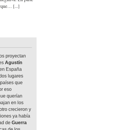
orque…
os proyectan
res
Agustín
o en España
dos lugares
s países que
or eso
que querían
ajan en los
tro crecieron y
iones ya había
dad de
Guerra
cas de los