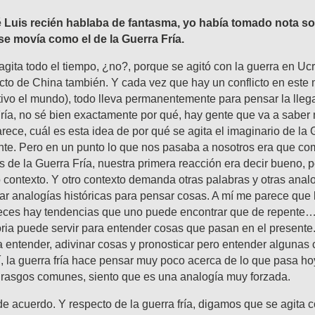
é Luis recién hablaba de fantasma, yo había tomado nota so
e movía como el de la Guerra Fría.
 agita todo el tiempo, ¿no?, porque se agitó con la guerra en Uc
cto de China también. Y cada vez que hay un conflicto en este
tivo el mundo), todo lleva permanentemente para pensar la lle
ría, no sé bien exactamente por qué, hay gente que va a saber
rece, cuál es esta idea de por qué se agita el imaginario de la 
e. Pero en un punto lo que nos pasaba a nosotros era que c
s de la Guerra Fría, nuestra primera reacción era decir bueno, 
ro contexto. Y otro contexto demanda otras palabras y otras anal
ar analogías históricas para pensar cosas. A mí me parece que l
 veces hay tendencias que uno puede encontrar que de repente
toria puede servir para entender cosas que pasan en el present
 entender, adivinar cosas y pronosticar pero entender algunas 
, la guerra fría hace pensar muy poco acerca de lo que pasa ho
rasgos comunes, siento que es una analogía muy forzada.
de acuerdo. Y respecto de la guerra fría, digamos que se agita