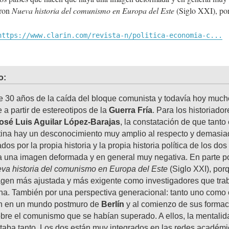
eron
Nueva historia del comunismo en Europa del Este
(Siglo XXI), p
https://www.clarin.com/revista-n/politica-economia-c...
o:
 30 años de la caída del bloque comunista y todavía hoy much
 a partir de estereotipos de la
Guerra Fría
. Para los historiado
osé Luis Aguilar López-Barajas
, la constatación de que tant
ina hay un desconocimiento muy amplio al respecto y demasia
s por la propia historia y la propia historia política de los do
 una imagen deformada y en general muy negativa. En parte p
a historia del comunismo en Europa del Este
(Siglo XXI), por
agen más ajustada y más exigente como investigadores que trab
na. También por una perspectiva generacional: tanto uno como o
on en un mundo postmuro de
Berlín
y al comienzo de sus formac
obre el comunismo que se habían superado. A ellos, la mentali
taba tanto. Los dos están muy integrados en las redes académi