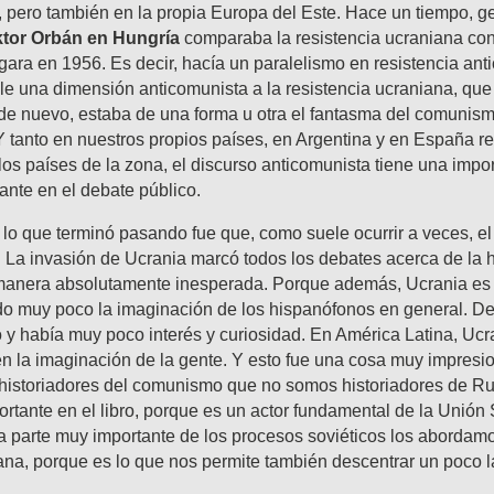
 pero también en la propia Europa del Este. Hace un tiempo, ge
ktor Orbán en Hungría
comparaba la resistencia ucraniana cont
gara en 1956. Es decir, hacía un paralelismo en resistencia ant
e una dimensión anticomunista a la resistencia ucraniana, que
 de nuevo, estaba de una forma u otra el fantasma del comuni
Y tanto en nuestros propios países, en Argentina y en España r
os países de la zona, el discurso anticomunista tiene una impor
ante en el debate público.
lo que terminó pasando fue que, como suele ocurrir a veces, el 
. La invasión de Ucrania marcó todos los debates acerca de la hi
manera absolutamente inesperada. Porque además, Ucrania es 
do muy poco la imaginación de los hispanófonos en general. D
y había muy poco interés y curiosidad. En América Latina, Ucr
n la imaginación de la gente. Y esto fue una cosa muy impresi
istoriadores del comunismo que no somos historiadores de Ru
portante en el libro, porque es un actor fundamental de la Unión 
a parte muy importante de los procesos soviéticos los abordamo
ana, porque es lo que nos permite también descentrar un poco 