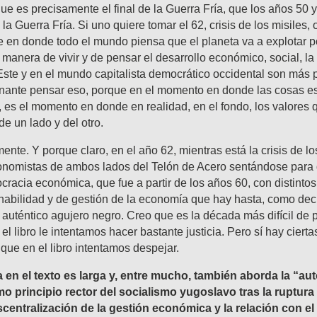
que es precisamente el final de la Guerra Fría, que los años 50 y
la Guerra Fría. Si uno quiere tomar el 62, crisis de los misiles, 
en donde todo el mundo piensa que el planeta va a explotar p
a manera de vivir y de pensar el desarrollo económico, social, l
Este y en el mundo capitalista democrático occidental son más 
inante pensar eso, porque en el momento en donde las cosas e
, es el momento en donde en realidad, en el fondo, los valores 
e un lado y del otro.
nte. Y porque claro, en el año 62, mientras está la crisis de lo
conomistas de ambos lados del Telón de Acero sentándose para 
cracia económica, que fue a partir de los años 60, con distinto
abilidad y de gestión de la economía que hay hasta, como decí
auténtico agujero negro. Creo que es la década más difícil de 
n el libro le intentamos hacer bastante justicia. Pero sí hay cier
 que en el libro intentamos despejar.
 en el texto es larga y, entre mucho, también aborda la “au
mo principio rector del socialismo yugoslavo tras la ruptura
centralización de la gestión económica y la relación con el