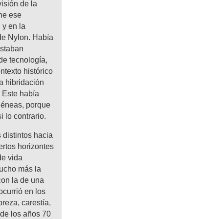
isión de la
ene ese
 y en la
 de Nylon. Había
estaban
de tecnología,
ntexto histórico
a hibridación
 Este había
géneas, porque
 lo contrario.
 distintos hacia
ertos horizontes
de vida
mucho más la
con la de una
currió en los
reza, carestía,
 de los años 70