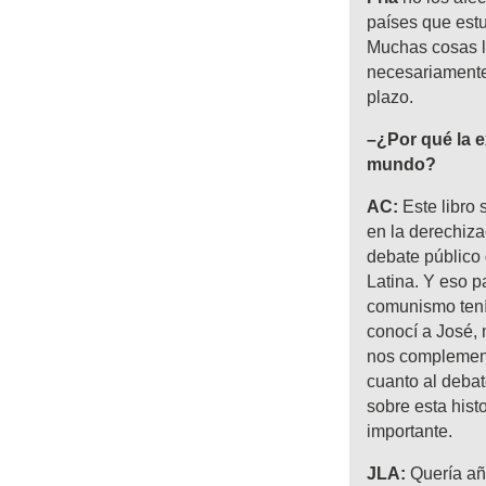
países que estu
Muchas cosas le
necesariamente
plazo.
–¿Por qué la e
mundo?
AC:
Este libro
en la derechiza
debate público 
Latina. Y eso p
comunismo tení
conocí a José, 
nos complementa
cuanto al debat
sobre esta hist
importante.
JLA:
Quería añ