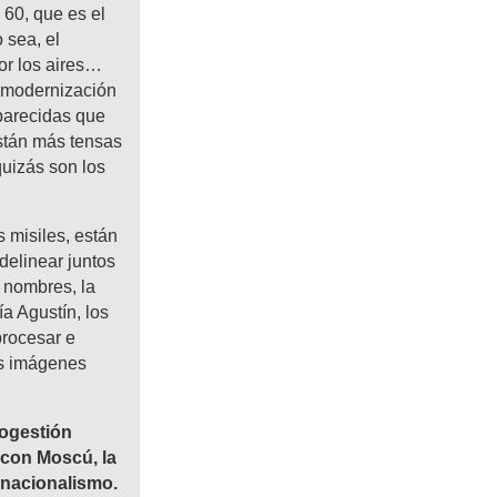
 60, que es el
o sea, el
or los aires…
a modernización
parecidas que
stán más tensas
quizás son los
s misiles, están
delinear juntos
s nombres, la
a Agustín, los
procesar e
tas imágenes
togestión
 con Moscú, la
 nacionalismo.