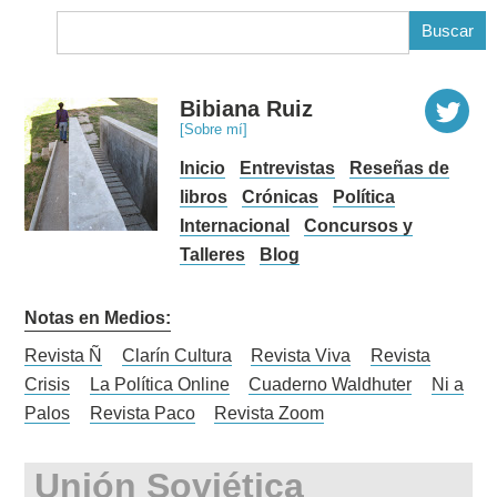
B
Bibiana Ruiz
[Sobre mí]
Inicio
Entrevistas
Reseñas de
libros
Crónicas
Política
Internacional
Concursos y
Talleres
Blog
Notas en Medios:
Revista Ñ
Clarín Cultura
Revista Viva
Revista
Crisis
La Política Online
Cuaderno Waldhuter
Ni a
Palos
Revista Paco
Revista Zoom
Unión Soviética