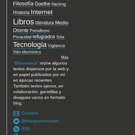
Filosofía
Goethe
Hacking
Internet
Historia
Libros
literatura
Medio
Oriente
Periodismo
refugiados
Privacidad
Siria
Tecnología
Vigilancia
Voto electrónico
Más
"Bibianateca"
reúne algunos
textos dispersos por la web y
en papel publicados por mí
en épocas recientes.
También textos ajenos, en
colaboración, gacetillas y
divagues varios en formato
blog.
Contacto
@misojosxelmundo
RSS