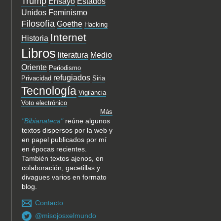
Trump
Ensayo
Estados
Unidos
Feminismo
Filosofía
Goethe
Hacking
Internet
Historia
Libros
literatura
Medio
Oriente
Periodismo
refugiados
Privacidad
Siria
Tecnología
Vigilancia
Voto electrónico
Más
"Bibianateca"
reúne algunos
textos dispersos por la web y
en papel publicados por mí
en épocas recientes.
También textos ajenos, en
colaboración, gacetillas y
divagues varios en formato
blog.
Contacto
@misojosxelmundo