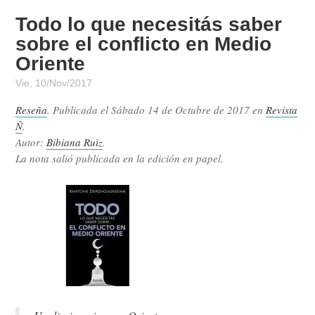
Todo lo que necesitás saber
sobre el conflicto en Medio
Oriente
Vie, 10/Nov/2017
Reseña
. Publicada el
Sábado 14 de Octubre de 2017
en
Revista
Ñ
.
Autor:
Bibiana Ruiz
.
La nota salió publicada en la edición en papel.