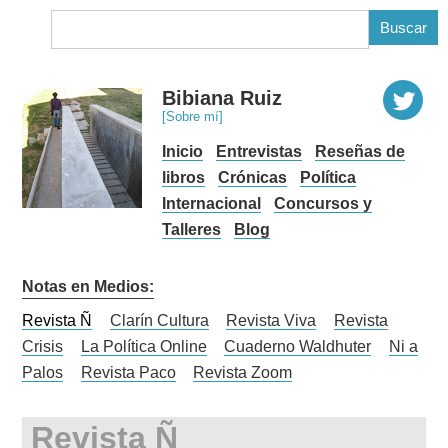
B
Bibiana Ruiz
[Sobre mí]
Inicio
Entrevistas
Reseñas de
libros
Crónicas
Política
Internacional
Concursos y
Talleres
Blog
Notas en Medios:
Revista Ñ
Clarín Cultura
Revista Viva
Revista
Crisis
La Política Online
Cuaderno Waldhuter
Ni a
Palos
Revista Paco
Revista Zoom
Revista Ñ