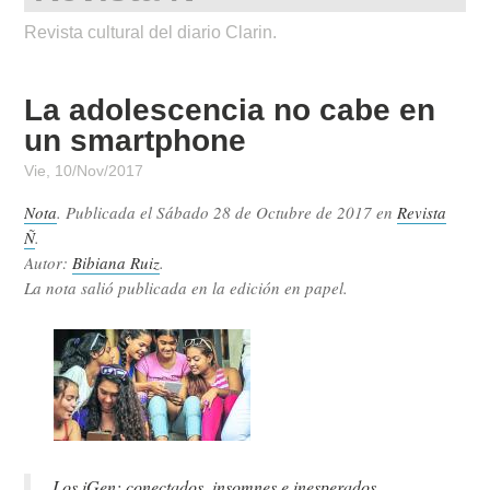
Revista cultural del diario Clarin.
La adolescencia no cabe en
un smartphone
Vie, 10/Nov/2017
Nota
. Publicada el
Sábado 28 de Octubre de 2017
en
Revista
Ñ
.
Autor:
Bibiana Ruiz
.
La nota salió publicada en la edición en papel.
Los iGen: conectados, insomnes e inesperados